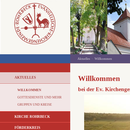
Aktuelles
·
Willkommen
Willkommen
AKTUELLES
bei der Ev. Kircheng
WILLKOMMEN
GOTTESDIENSTE UND MEHR
GRUPPEN UND KREISE
KIRCHE ROHRBECK
FÖRDERKREIS